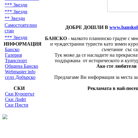
*** Звезди
*** Звезди
** Звезди
Самостоятелни
ДОБРЕ ДОШЛИ В
www.bansko
стаи
*** Звезди
БАНСКО
- малкото планинско градче с мн
ИНФОРМАЦИЯ
и чуждестранни туристи като зимен курор
Банско
съчетание със с
Галерия
Тук може да се насладите на прекрасната
Транспорт
поддържана от историческото и култур
Община Банско
Ако сте любители на
Webmaster info
село Добърско
Предлагаме Ви информация за места за 
СКИ
Рекламата в най-посещ
Ски Курортът
Ски Лифт
Ски Писти