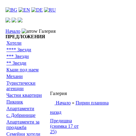
Начало
Галерия
ПРЕДЛОЖЕНИЯ
Хотели
**** Звезди
*** Звезди
** Звезди
Къщи под наем
Механи
Туристически
агенции
Галерия
Частни квартири
Пикник
Начало
»
Пирин планина
Апартаменти
назад
с. Добринище
Предишна
Апартаменти за
(снимка 17 от
продажба
25)
Семейни хотели