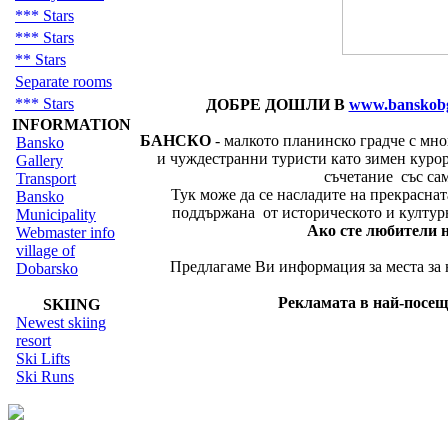
*** Stars
*** Stars
** Stars
Separate rooms
*** Stars
ДОБРЕ ДОШЛИ В
www.banskob
INFORMATION
БАНСКО
- малкото планинско градче с мн
Bansko
и чуждестранни туристи като зимен курорт
Gallery
съчетание със са
Transport
Тук може да се насладите на прекрасната 
Bansko
поддържана от историческото и култур
Municipality
Ако сте любители на 
Webmaster info
village of
Предлагаме Ви информация за места за н
Dobarsko
Рекламата в най-посещ
SKIING
Newest skiing
resort
Ski Lifts
Ski Runs