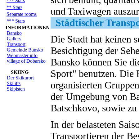
*** Stars
** Stars
und Taxiwagen auszur
Separate rooms
Städtischer Transpo
*** Stars
INFORMATIONEN
Bansko
Die Stadt hat keinen s
Gallery
Transport
Besichtigung der Sehe
Gemeinde Bansko
Webmaster info
Bansko können Sie die
village of Dobarsko
Sport" benutzen. Die
SKIING
Der Skikurort
organisierten Gruppen
Skilifts
Skipisten
der Umgebung von Ban
Batschkovo, sowie zu 
In der belasteten Sai
Transportieren der B