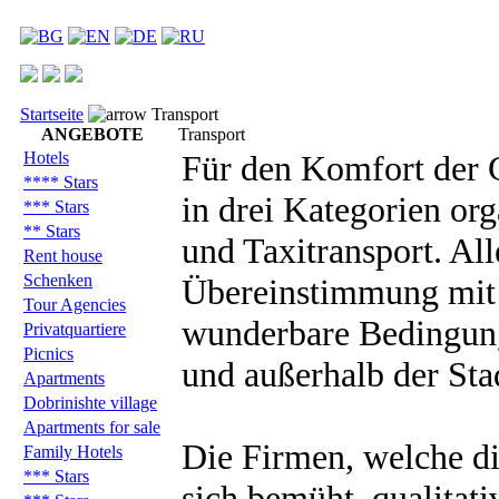
Startseite
Transport
ANGEBOTE
Transport
Hotels
Für den Komfort der G
**** Stars
in drei Kategorien org
*** Stars
** Stars
und Taxitransport. All
Rent house
Schenken
Übereinstimmung mit 
Tour Agencies
wunderbare Bedingunge
Privatquartiere
Picnics
und außerhalb der Sta
Apartments
Dobrinishte village
Apartments for sale
Die Firmen, welche di
Family Hotels
*** Stars
sich bemüht, qualitat