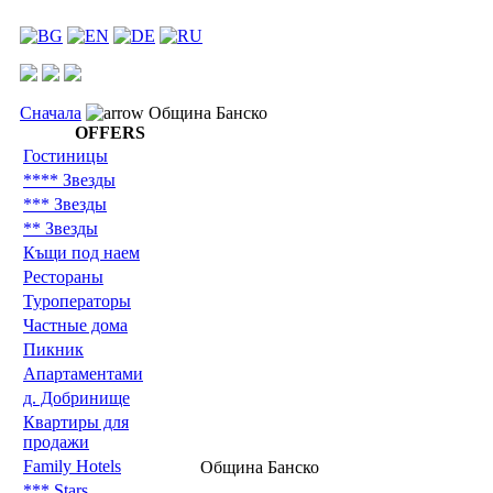
Сначала
Община Банско
OFFERS
Гостиницы
**** Звезды
*** Звезды
** Звезды
Къщи под наем
Рестораны
Туроператоры
Частные дома
Пикник
Aпартаментами
д. Добринище
Квартиры для
продажи
Family Hotels
Община Банско
*** Stars