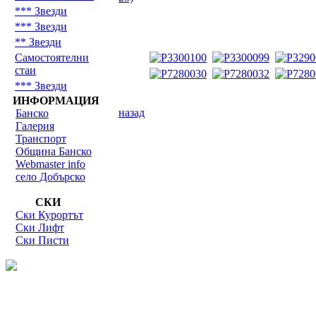
*** Звезди
*** Звезди
** Звезди
Самостоятелни
стаи
*** Звезди
ИНФОРМАЦИЯ
назад
Банско
Галерия
Транспорт
Община Банско
Webmaster info
село Добърско
СКИ
Ски Курортът
Ски Лифт
Ски Писти