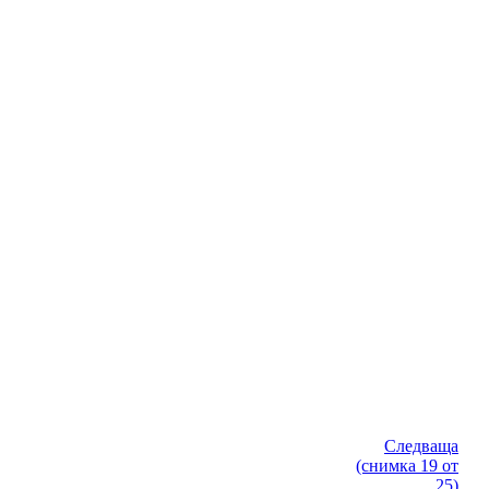
Следваща
(снимка 19 от
25)