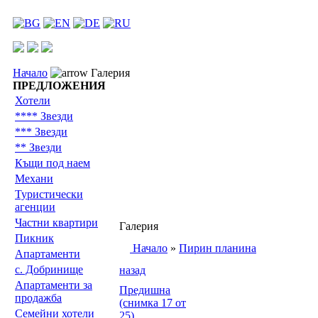
Начало
Галерия
ПРЕДЛОЖЕНИЯ
Хотели
**** Звезди
*** Звезди
** Звезди
Къщи под наем
Механи
Туристически
агенции
Частни квартири
Галерия
Пикник
Начало
»
Пирин планина
Апартаменти
с. Добринище
назад
Апартаменти за
Предишна
продажба
(снимка 17 от
Семейни хотели
25)