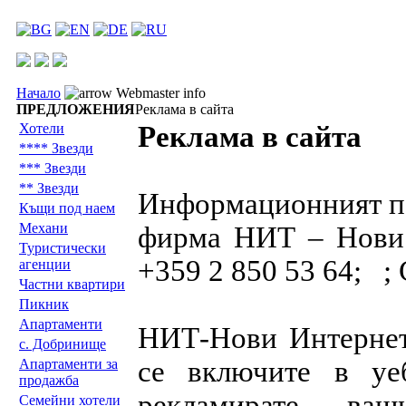
Начало
Webmaster info
ПРЕДЛОЖЕНИЯ
Реклама в сайта
Хотели
Реклама в сайта
**** Звезди
*** Звезди
** Звезди
Информационният пор
Къщи под наем
Механи
фирма НИТ – Нови
Туристически
+359 2 850 53 64; ;
агенции
Частни квартири
Пикник
Апартаменти
НИТ-Нови Интернет
с. Добринище
се включите в уе
Апартаменти за
продажба
рекламирате ва
Семейни хотели