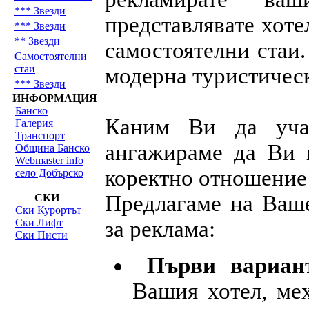
*** Звезди
представлявате хоте
*** Звезди
** Звезди
самостоятелни стаи
Самостоятелни
стаи
модерна туристическ
*** Звезди
ИНФОРМАЦИЯ
Банско
Каним Ви да уча
Галерия
Транспорт
ангажираме да Ви 
Община Банско
Webmaster info
коректно отношение
село Добърско
Предлагаме на Ваш
СКИ
Ски Курортът
Ски Лифт
за реклама:
Ски Писти
Първи вариан
Вашия хотел, мех