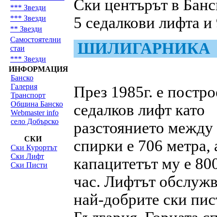
Ски центърът в Банс
*** Звезди
*** Звезди
5 седалкови лифта и 
** Звезди
Самостоятелни
ШИЛИГАРНИКА
стаи
*** Звезди
ИНФОРМАЦИЯ
Банско
Галерия
През 1985г. е постр
Транспорт
Община Банско
седалков лифт като
Webmaster info
село Добърско
разстоянието между 
СКИ
спирки е 706 метра, 
Ски Курортът
Ски Лифт
капацитетът му е 80
Ски Писти
час. Лифтът обслужв
най-добрите ски пис