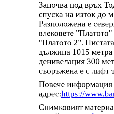
Започва под връх То
спуска на изток до м
Разположена е севе
влековете "Платото"
"Платото 2". Пистата
дължина 1015 метра
денивелация 300 мет
съоръжена е с лифт 
Повече информация з
адрес:
https://www.ba
Снимковият материа