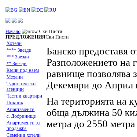
Начало
Ски Писти
ПРЕДЛОЖЕНИЯ
Ски Писти
Хотели
Банско предоставя о
**** Звезди
*** Звезди
Разположението на г
** Звезди
Къщи под наем
равнище позволява з
Механи
Декември до Април в
Туристически
агенции
Частни квартири
На територията на к
Пикник
Апартаменти
обща дължина 50 кил
с. Добринище
метра до 2550 метра
Апартаменти за
продажба
Семейни хотели