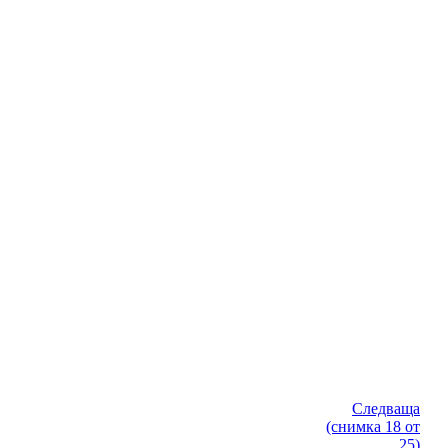
Следваща
(снимка 18 от
25)