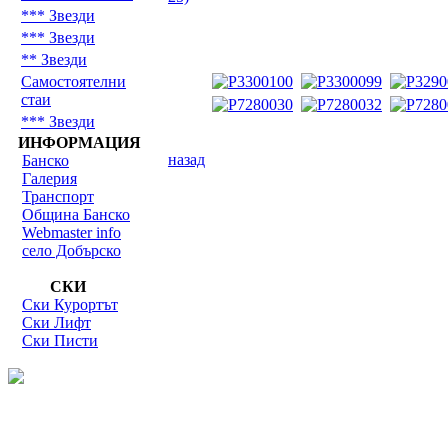
*** Звезди
*** Звезди
** Звезди
Самостоятелни
стаи
*** Звезди
ИНФОРМАЦИЯ
назад
Банско
Галерия
Транспорт
Община Банско
Webmaster info
село Добърско
СКИ
Ски Курортът
Ски Лифт
Ски Писти