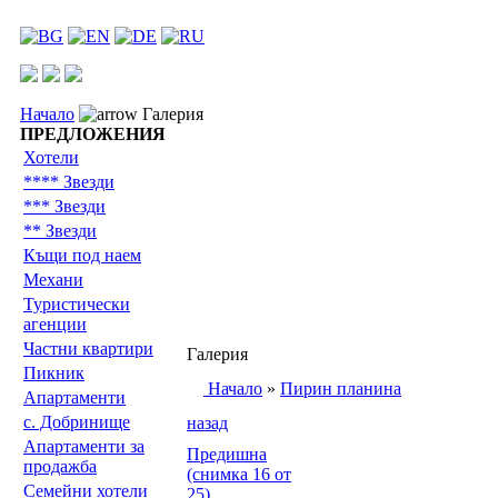
Начало
Галерия
ПРЕДЛОЖЕНИЯ
Хотели
**** Звезди
*** Звезди
** Звезди
Къщи под наем
Механи
Туристически
агенции
Частни квартири
Галерия
Пикник
Начало
»
Пирин планина
Апартаменти
с. Добринище
назад
Апартаменти за
Предишна
продажба
(снимка 16 от
Семейни хотели
25)